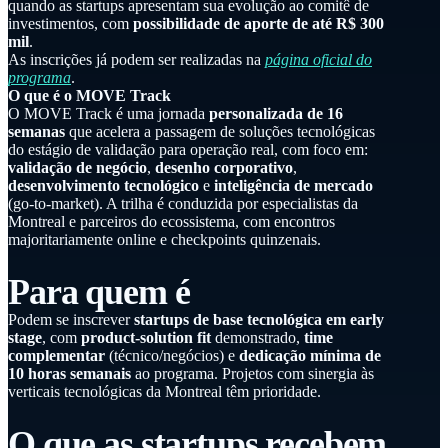
quando as startups apresentam sua evolução ao comitê de
investimentos, com
possibilidade de aporte de até R$ 300
mil
.
As inscrições já podem ser realizadas na
página oficial do
programa
.
O que é o MOVE Track
O MOVE Track é uma jornada
personalizada de 16
semanas
que acelera a passagem de soluções tecnológicas
do estágio de validação para operação real, com foco em:
validação de negócio
,
desenho corporativo
,
desenvolvimento tecnológico
e
inteligência de mercado
(go-to-market). A trilha é conduzida por especialistas da
Montreal e parceiros do ecossistema, com encontros
majoritariamente online e checkpoints quinzenais.
Para quem é
Podem se inscrever
startups de base tecnológica em early
stage
, com
product-solution fit
demonstrado,
time
complementar
(técnico/negócios) e
dedicação mínima de
10 horas semanais
ao programa. Projetos com sinergia às
verticais tecnológicas da Montreal têm prioridade.
O que as startups recebem